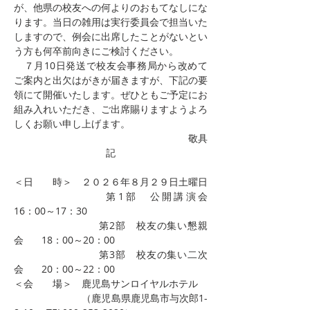
が、他県の校友への何よりのおもてなしにな
ります。当日の雑用は実行委員会で担当いた
しますので、例会に出席したことがないとい
う方も何卒前向きにご検討ください。
　７月10日発送で校友会事務局から改めて
ご案内と出欠はがきが届きますが、下記の要
領にて開催いたします。ぜひともご予定にお
組み入れいただき、ご出席賜りますようよろ
しくお願い申し上げます。
敬具
記
＜日　　時＞　２０２６年８月２９日土曜日
　			第1部　公開講演会	
16：00～17：30
　			第2部　校友の集い懇親
会	18：00～20：00
　			第3部　校友の集い二次
会	20：00～22：00
＜会　　場＞　鹿児島サンロイヤルホテル
　　　　　　　（鹿児島県鹿児島市与次郎1-