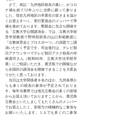
　さて、表記「九州地区校友の集い」がコロ
ナ禍を経て12年ぶりに当県に廻って参りま
した。現在九州地区の卒業生の皆さまを温か
くお迎えすべく、実行委員会のメンバーで準
備を進めております。懇親会に先立ち開催す
る「立教大学公開講演会」では、立教大学経
営学部教授で野球部部長の山口和範教授に
『立教体育会とプロスポーツ』の演題でご講
演いただく予定です。司会進行は、テレビ朝
日アナウンサーでテレビ朝日アスク校長の寺
崎貴司さん（昭和60年、立教大学法学部卒
業）にご快諾いただき、鹿児島での開催なが
ら全国区の講演会を開催できることを大変あ
りがたく思っております。
　当日は大学関係者８名のほか、九州各県か
らも多くの校友の参加が予定されておりま
す。毎年当番県では地元立教会の多くの皆様
からお迎え頂いておりますことから、鹿児島
立教会といたしましてもたくさんのメンバー
でお迎えしたく、皆様方の積極的なご参加を
お願いいたします。１人でも多くのご参加