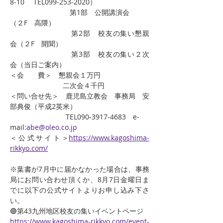
8-10　 TEL099-253-2020）
　		　	第1部　公開講演会　　    
（２F　高隈）
　			第2部　校友の集い懇親
会（２F　開聞）
　			第3部　校友の集い２次
会（当日ご案内）
＜会　　費＞　懇親会１万円
　　　　　         二次会４千円
＜問い合せ先＞　鹿児島立教会　事務局　安
部典俊（平成2英米）
　　　　　　　　TEL090-3917-4683　e-
mail:
abe@oleo.co.jp
＜公式サイト＞
https://www.kagoshima-
rikkyo.com/
※葉書が7月中に届かなかった場合は、事務
局にお問い合わせ頂くか、8月7日金曜日ま
でに以下の公式サイトよりお申し込み下さ
い。
🟣第43九州地区校友の集いイベントページ
https://www.kagoshima-rikkyo.com/event-