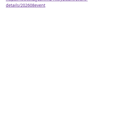
details/202608event
参加申込
サイトマップ
概要
活動報告
参加希望
鹿児島立教マルシェ
お問い合わせ
校友専用
事務局