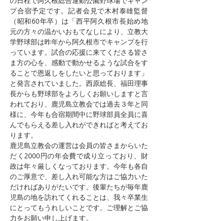
の日程で阿久根総合運動公園野球場でキャン
プ合宿予定です。記者会見で木村泰雄監督
（昭和60年卒）は「西平阿久根市長始め地
元の方々の温かいおもてなしにより、立教大
学野球部は昨年から阿久根市でキャンプを行
っています。試合の応援に来てくださる皆さ
ま方の心を、感動で動かせるような試合をす
ることで恩返しをしたいと思っております」
と発言されていました。西原総長、福田理事
長からも野球部をよろしくお願いしますと言
われており、鹿児島立教会では過去３年と同
様に、今年も合宿期間中に野球部員全員に喜
んでもらえる差し入れができればと考えてお
ります。　　
鹿児島立教会の運営は会員の皆さまからいた
だく2000円の年会費で成り立っており、財
政は年々厳しくなっております。今年も各自
のご厚意で、差し入れ可能な方はご協力いた
だければありがたいです。後輩たちが毎年鹿
児島の地を訪れてくれることは、我々卒業生
にとってもうれしいことです。ご理解とご協
力をお願い申し上げます。