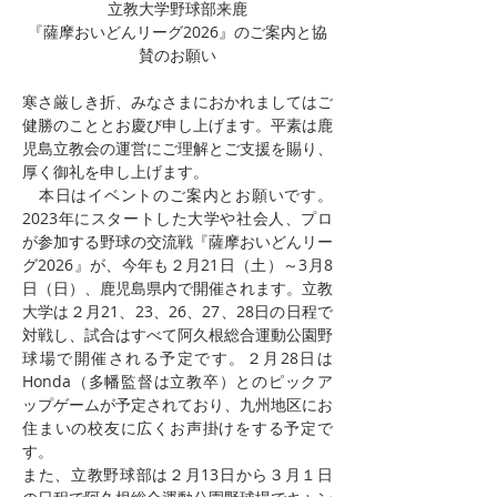
立教大学野球部来鹿
『薩摩おいどんリーグ2026』のご案内と協
賛のお願い
寒さ厳しき折、みなさまにおかれましてはご
健勝のこととお慶び申し上げます。平素は鹿
児島立教会の運営にご理解とご支援を賜り、
厚く御礼を申し上げます。
　本日はイベントのご案内とお願いです。
2023年にスタートした大学や社会人、プロ
が参加する野球の交流戦『薩摩おいどんリー
グ2026』が、今年も２月21日（土）～3月8
日（日）、鹿児島県内で開催されます。立教
大学は２月21、23、26、27、28日の日程で
対戦し、試合はすべて阿久根総合運動公園野
球場で開催される予定です。２月28日は
Honda（多幡監督は立教卒）とのピックア
ップゲームが予定されており、九州地区にお
住まいの校友に広くお声掛けをする予定で
す。
また、立教野球部は２月13日から３月１日