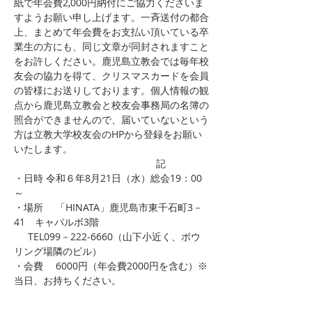
紙で年会費2,000円納付にご協力くださいま
すようお願い申し上げます。一斉送付の都合
上、まとめて年会費をお支払い頂いている卒
業生の方にも、同じ文章が同封されますこと
をお許しください。鹿児島立教会では毎年校
友会の協力を得て、クリスマスカードを会員
の皆様にお送りしております。個人情報の観
点から鹿児島立教会と校友会事務局の名簿の
照合ができませんので、届いていないという
方は立教大学校友会のHPから登録をお願い
いたします。 
                                                   記
・日時 令和６年8月21日（水）総会19：00
～
・場所　 「HINATA」鹿児島市東千石町3－
41　キャパルボ3階
     TEL099－222-6660（山下小近く、ボウ
リング場隣のビル）
・会費　 6000円（年会費2000円を含む）※
当日、お持ちください。