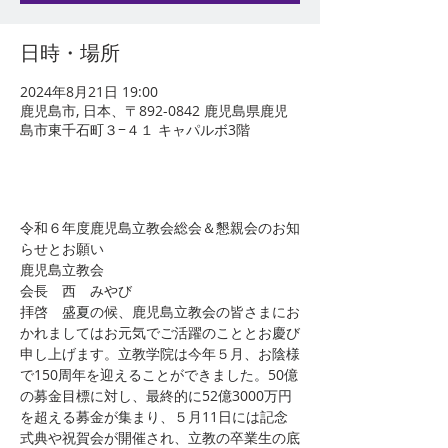
日時・場所
2024年8月21日 19:00
鹿児島市, 日本、〒892-0842 鹿児島県鹿児
島市東千石町３−４１ キャパルボ3階
令和６年度鹿児島立教会総会＆懇親会のお知
らせとお願い
鹿児島立教会
会長　西　みやび
拝啓　盛夏の候、鹿児島立教会の皆さまにお
かれましてはお元気でご活躍のこととお慶び
申し上げます。立教学院は今年５月、お陰様
で150周年を迎えることができました。50億
の募金目標に対し、最終的に52億3000万円
を超える募金が集まり、５月11日には記念
式典や祝賀会が開催され、立教の卒業生の底