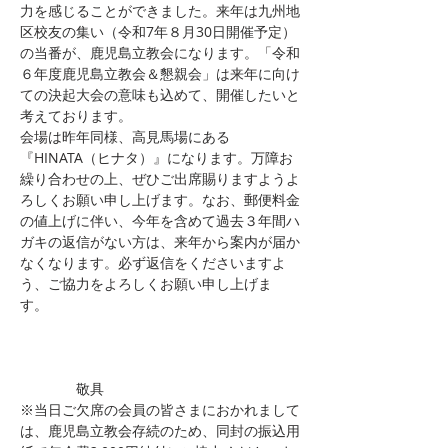
力を感じることができました。来年は九州地
区校友の集い（令和7年８月30日開催予定）
の当番が、鹿児島立教会になります。「令和
６年度鹿児島立教会＆懇親会」は来年に向け
ての決起大会の意味も込めて、開催したいと
考えております。
会場は昨年同様、高見馬場にある
『HINATA（ヒナタ）』になります。万障お
繰り合わせの上、ぜひご出席賜りますようよ
ろしくお願い申し上げます。なお、郵便料金
の値上げに伴い、今年を含めて過去３年間ハ
ガキの返信がない方は、来年から案内が届か
なくなります。必ず返信をくださいますよ
う、ご協力をよろしくお願い申し上げま
す。　　　　　　　　　　　　　　　　　　
　　　　敬具
※当日ご欠席の会員の皆さまにおかれまして
は、鹿児島立教会存続のため、同封の振込用