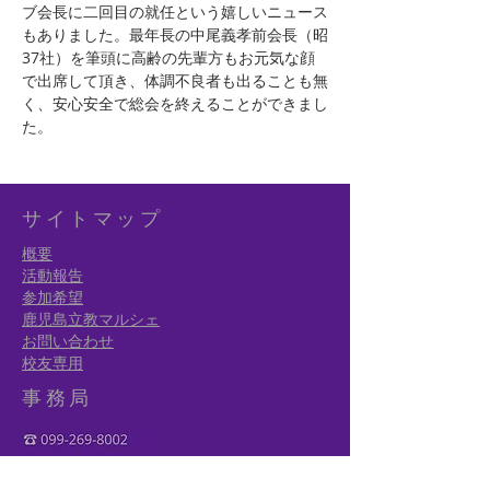
ブ会長に二回目の就任という嬉しいニュース
もありました。最年長の中尾義孝前会長（昭
37社）を筆頭に高齢の先輩方もお元気な顔
で出席して頂き、体調不良者も出ることも無
く、安心安全で総会を終えることができまし
た。
サイトマップ
概要
活動報告
参加希望
鹿児島立教マルシェ
お問い合わせ
校友専用
事務局