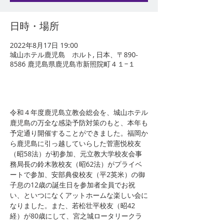
日時・場所
2022年8月17日 19:00
城山ホテル鹿児島 ホルト, 日本、〒890-
8586 鹿児島県鹿児島市新照院町４１−１
令和４年度鹿児島立教会総会を、城山ホテル
鹿児島の万全な感染予防対策のもと、本年も
予定通り開催することができました。福岡か
ら鹿児島に引っ越していらした菅憲悦校友
（昭58法）が初参加、元立教大学校友会事
務局長の鈴木敦校友（昭62法）がプライベ
ートで参加、安部典俊校友（平2英米）の御
子息の12歳の誕生日を参加者全員でお祝
い、といつになくアットホームな楽しい会に
なりました。また、若松壮平校友（昭42
経）が80歳にして、宮之城ロータリークラ